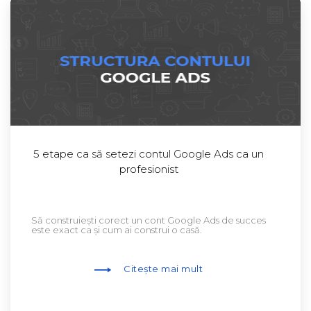
5 etape ca să setezi contul Google Ads ca un
profesionist
Să construiești corect un cont Google Ads de succes
este exact ca și cum ai construi o casă.
Citește mai mult