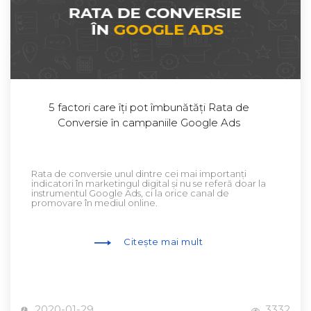
5 factori care îți pot îmbunătăți Rata de
Conversie în campaniile Google Ads
Rata de conversie unul dintre cei mai importanți
indicatori în marketingul digital și nu se referă doar la
instrumentul Google Ads, ci la orice canal de
promovare în mediul online.
Citește mai mult
2020-01-29
3332