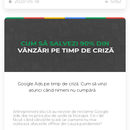
2020-05-18
5062
Google Ads pe timp de criză. Cum să vinzi
atunci când nimeni nu cumpără
Antreprenorii știu că au nevoie de reclame Google
Ads, dar nu prea știu de unde să înceapă. Ce-i de
făcut când vânzările scad, iar oamenii nu mai
vizitează afacerile offline din cauza pandemiei?