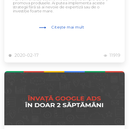
promova produsele. Ai putea implementa aceste
strategii fără să ai nevoie de expertiză sau de o
investiție foarte mare.
Citește mai mult
2020-02-17
11919