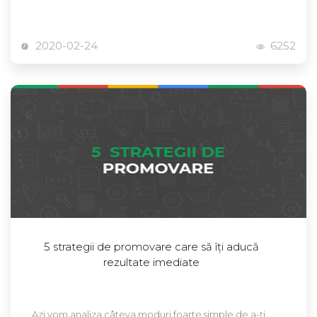
2020-02-24
6252
5 strategii de promovare care să îți aducă
rezultate imediate
Azi vom analiza câteva moduri foarte simple de a-ți