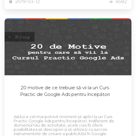
2019-03-12
4582
20 motive de ce trebuie să vii la un Curs
Practic de Google Ads pentru începători
Astăzi e cel mai potrivit moment să aplici la un Curs
Practic Google Ads pentru începători. Indiferent de
domeniul tău de activitate, acest curs îți oferă
posibilitatea să descoperi și să utilizezi cu succes
instrumentele de creare a publicității în Google.