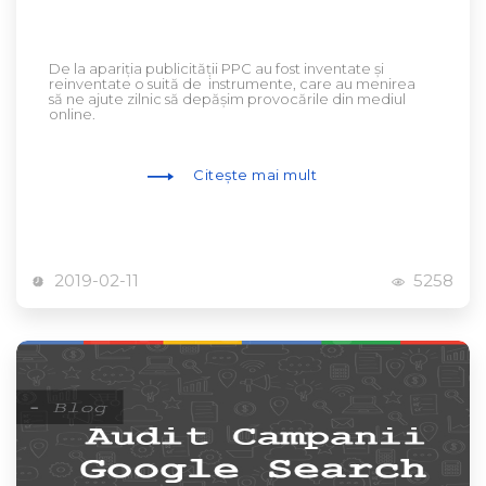
De la apariția publicității PPC au fost inventate și
reinventate o suită de instrumente, care au menirea
să ne ajute zilnic să depășim provocările din mediul
online.
Citește mai mult
2019-02-11
5258