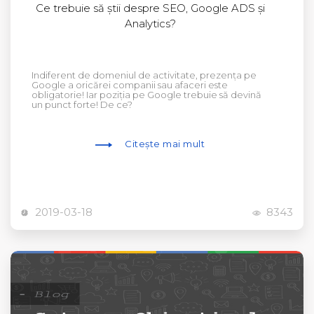
Ce trebuie să știi despre SEO, Google ADS și
Analytics?
Indiferent de domeniul de activitate, prezența pe
Google a oricărei companii sau afaceri este
obligatorie! Iar poziția pe Google trebuie să devină
un punct forte! De ce?
Citește mai mult
2019-03-18
8343