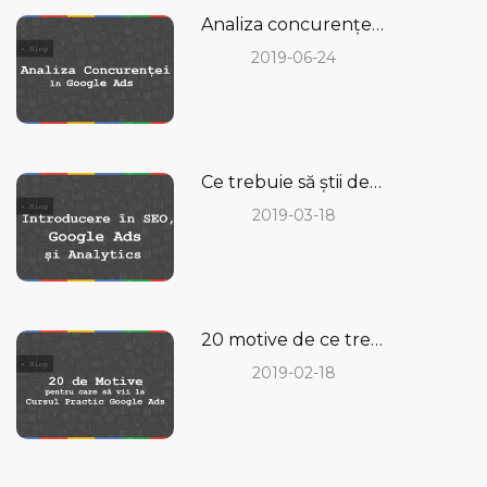
Analiza concurenței în Google Ads - cum se face și de ce ai nevoie de ea
2019-06-24
Ce trebuie să știi despre SEO, Google ADS și Analytics?
2019-03-18
20 motive de ce trebuie să vii la un Curs Practic de Google Ads pentru începători
2019-02-18