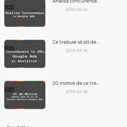
Analiza concurenței în Google Ads - cum se face și de ce ai nevoie de ea
2019-06-24
Ce trebuie să știi despre SEO, Google ADS și Analytics?
2019-03-18
20 motive de ce trebuie să vii la un Curs Practic de Google Ads pentru începători
2019-02-18