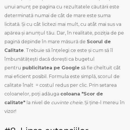
unui anunț pe pagina cu rezultatele căutării este
determinată numai de cât de mare este suma
licitată. Și cu cât licitezi mai mult, cu atât mai sus va
apărea și anunțul tău. Dar, în realitate, poziția de pe
pagină depinde în mare măsură de
Scorul de
Calitate
. Trebuie să înțelegi ce este și cum să îl
îmbunătățești dacă dorești ca bugetul
pentru
publicitatea pe Google
să fie cheltuit cât
mai eficient posibil. Formula este simplă, scorul de
calitate înalt = costul redus per clic. Prin setarea
coloanelor, poți adăuga
coloana "Scor de
calitate"
la nivel de
cuvinte cheie.
Și ține-l mereu în
vizor!