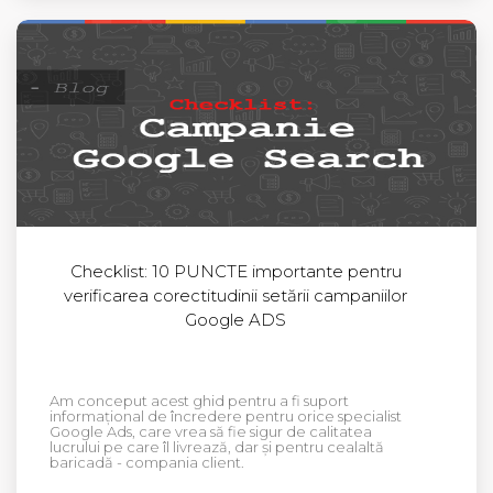
Checklist: 10 PUNCTE importante pentru
verificarea corectitudinii setării campaniilor
Google ADS
Am conceput acest ghid pentru a fi suport
informațional de încredere pentru orice specialist
Google Ads, care vrea să fie sigur de calitatea
lucrului pe care îl livrează, dar și pentru cealaltă
baricadă - compania client.