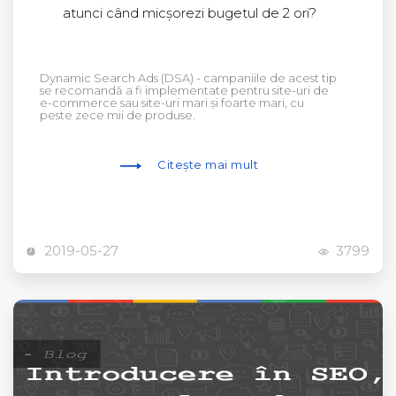
atunci când micșorezi bugetul de 2 ori?
Dynamic Search Ads (DSA) - campaniile de acest tip
se recomandă a fi implementate pentru site-uri de
e-commerce sau site-uri mari și foarte mari, cu
peste zece mii de produse.
Citește mai mult
2019-05-27
3799