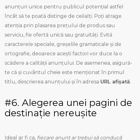
anunțuri unice pentru publicul potențial astfel
încât să te poată distinge de ceilalți. Poți atrage
atenția prin plasarea prețului de produs sau
serviciu, fie ofertă unică sau gratuități. Evită
caracterele speciale, greșelile gramaticale și de
ortografie, deoarece acești factori vor duce la o
scădere a calității anunțului. De asemenea, asigură-
te că și cuvântul cheie este menționat în primul
titlu, descrierea anunțului și în adresa
URL afișată
.
#6. Alegerea unei pagini de
destinație nereușite
Ideal ar fi ca,
fiecare anunț ar trebui să conducă