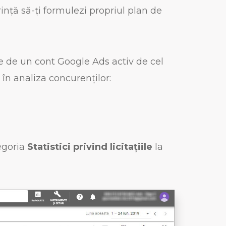
rință să-ți formulezi propriul plan de
e de un cont Google Ads activ de cel
 în analiza concurenților:
egoria
Statistici privind licitațiile
la