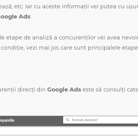
zează
, etc. Iar cu aceste informații vei putea cu ușu
Google Ads
.
e etape de analiză a concurenților vei avea nevoi
 condiție, vezi mai jos care sunt principalele etape
renții direcți din
Google Ads
este să consulți cat