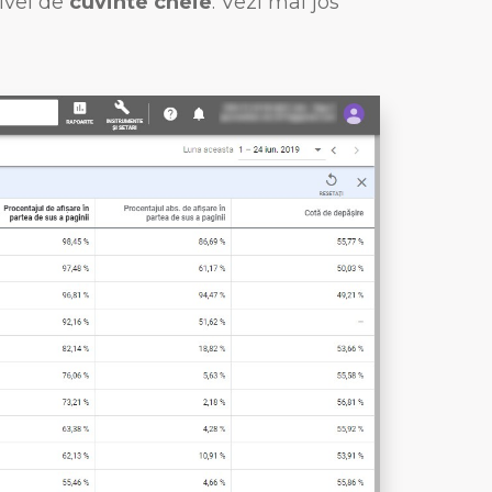
ivel de
cuvinte cheie
. Vezi mai jos