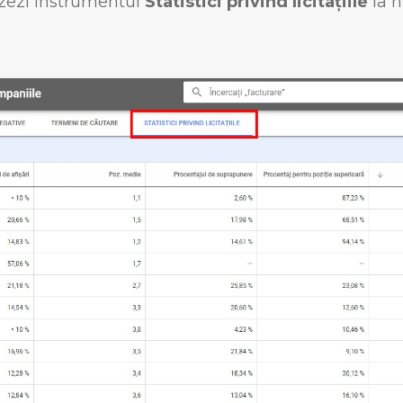
lizezi instrumentul
Statistici privind licitațiile
la n