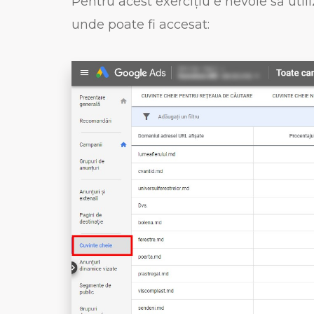
Pentru acest exercițiu e nevoie să uti
unde poate fi accesat: