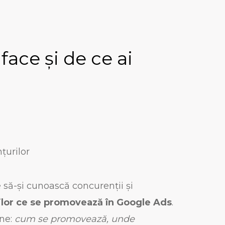
ace și de ce ai
nțurilor
e să-și cunoască concurenții și
ilor ce se promovează în Google Ads
.
ne:
cum se promovează, unde