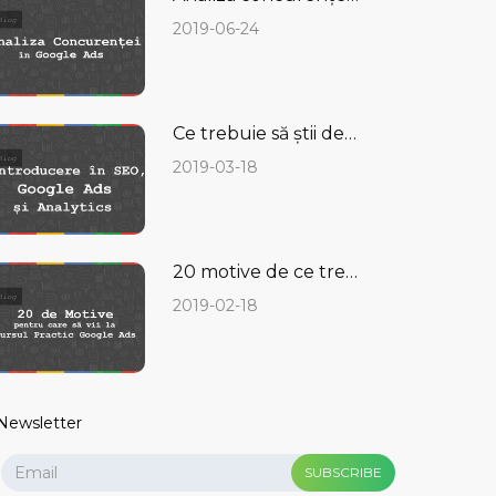
2019-06-24
Ce trebuie să știi despre SEO, Google ADS și Analytics?
2019-03-18
20 motive de ce trebuie să vii la un Curs Practic de Google Ads pentru începători
2019-02-18
Newsletter
SUBSCRIBE