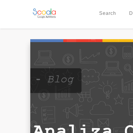
Search
D