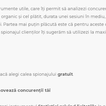
mente utile, care îți permit să analizezi concurenți
ul organic și cel plătit, durata unei sesiuni în med
ui. Partea mai puțin plăcută este că pentru aceste d
pionajul clienților îți sugerăm să utilizezi la maxi
 dacă alegi calea spionajului
gratuit
.
movează concurenții tăi