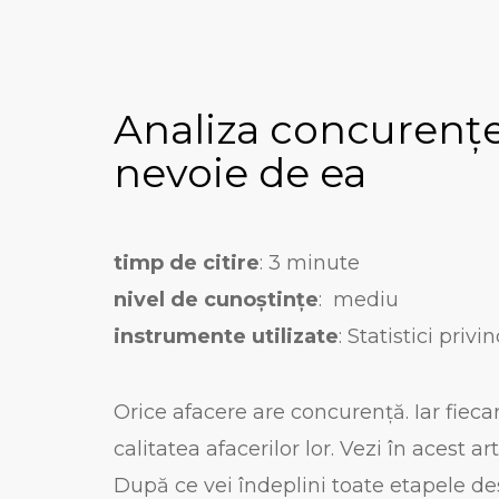
Analiza concurenței
nevoie de ea
timp de citire
: 3 minute
nivel de cunoștințe
: mediu
instrumente utilizate
: Statistici priv
Orice afacere are concurență. Iar fieca
calitatea afacerilor lor. Vezi în acest a
După ce vei îndeplini toate etapele desc