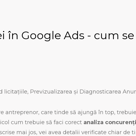
 în Google Ads - cum se f
ind licitațiile, Previzualizarea și Diagnosticarea Anu
re antreprenor, care tinde să ajungă în top, trebui
rticol cum trebuie să faci corect
analiza concurenț
rise mai jos, vei avea detalii verificate chiar de ti