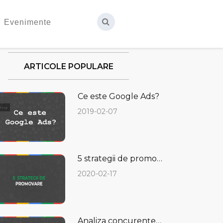
Evenimente
ARTICOLE POPULARE
Ce este Google Ads?
2019-02-07
5 strategii de promovare care să îți aducă rezultate imediate
2020-02-17
Analiza concurenței în Google Ads - cum se face și de ce ai nevoie de ea